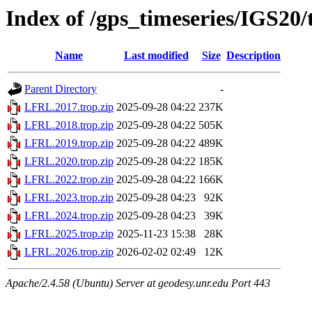
Index of /gps_timeseries/IGS20
Name
Last modified
Size
Description
Parent Directory
-
LFRL.2017.trop.zip
2025-09-28 04:22
237K
LFRL.2018.trop.zip
2025-09-28 04:22
505K
LFRL.2019.trop.zip
2025-09-28 04:22
489K
LFRL.2020.trop.zip
2025-09-28 04:22
185K
LFRL.2022.trop.zip
2025-09-28 04:22
166K
LFRL.2023.trop.zip
2025-09-28 04:23
92K
LFRL.2024.trop.zip
2025-09-28 04:23
39K
LFRL.2025.trop.zip
2025-11-23 15:38
28K
LFRL.2026.trop.zip
2026-02-02 02:49
12K
Apache/2.4.58 (Ubuntu) Server at geodesy.unr.edu Port 443