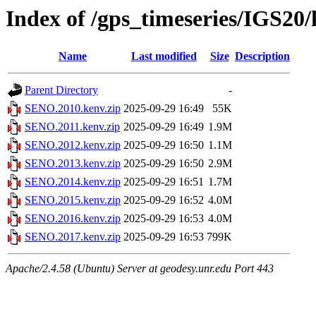
Index of /gps_timeseries/IGS2
Name
Last modified
Size
Description
Parent Directory
-
SENO.2010.kenv.zip
2025-09-29 16:49
55K
SENO.2011.kenv.zip
2025-09-29 16:49
1.9M
SENO.2012.kenv.zip
2025-09-29 16:50
1.1M
SENO.2013.kenv.zip
2025-09-29 16:50
2.9M
SENO.2014.kenv.zip
2025-09-29 16:51
1.7M
SENO.2015.kenv.zip
2025-09-29 16:52
4.0M
SENO.2016.kenv.zip
2025-09-29 16:53
4.0M
SENO.2017.kenv.zip
2025-09-29 16:53
799K
Apache/2.4.58 (Ubuntu) Server at geodesy.unr.edu Port 443